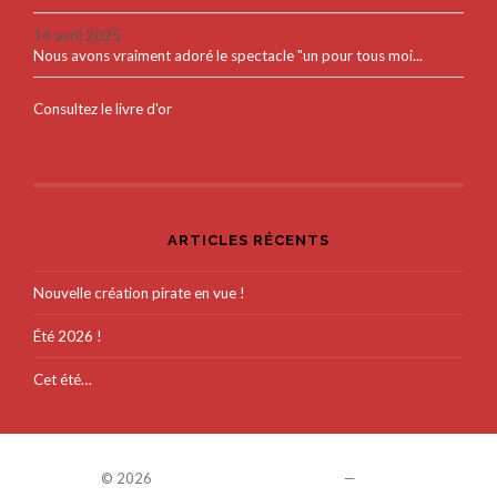
14 avril 2025
Nous avons vraiment adoré le spectacle "un pour tous moi...
Consultez le livre d'or
ARTICLES RÉCENTS
Nouvelle création pirate en vue !
Été 2026 !
Cet été…
© 2026
COMPAGNIE COLEGRAM
—
UP ↑