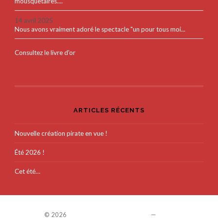
mousquetaires....
14 avril 2025
Nous avons vraiment adoré le spectacle "un pour tous moi...
Consultez le livre d'or
ARTICLES RÉCENTS
Nouvelle création pirate en vue !
Été 2026 !
Cet été…
© 2026
COMPAGNIE COLEGRAM
—
UP ↑