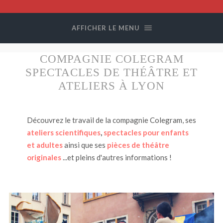
Compagnie
Colegram
AFFICHER LE MENU
COMPAGNIE COLEGRAM
SPECTACLES DE THÉÂTRE ET
ATELIERS À LYON
Découvrez le travail de la compagnie Colegram, ses
ateliers scientifiques
,
spectacles pour enfants
et adultes
ainsi que ses
pièces de théâtre
originales
...et pleins d'autres informations !