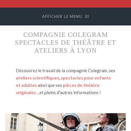
Compagnie
Colegram
AFFICHER LE MENU
COMPAGNIE COLEGRAM
SPECTACLES DE THÉÂTRE ET
ATELIERS À LYON
Découvrez le travail de la compagnie Colegram, ses
ateliers scientifiques
,
spectacles pour enfants
et adultes
ainsi que ses
pièces de théâtre
originales
...et pleins d'autres informations !