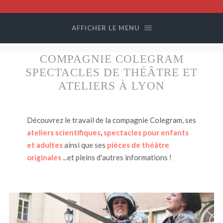
Compagnie
Colegram
AFFICHER LE MENU
COMPAGNIE COLEGRAM
SPECTACLES DE THÉÂTRE ET
ATELIERS À LYON
Découvrez le travail de la compagnie Colegram, ses
ateliers scientifiques
,
spectacles pour enfants
et adultes
ainsi que ses
pièces de théâtre
originales
...et pleins d'autres informations !