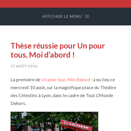
Compagnie
Colegram
AFFICHER LE MENU
Thèse réussie pour Un pour
tous, Moi d’abord !
17 AOÛT 2016
La première de
Un pour tous, Moi d’abord !
a eu lieu ce
mercredi 10 août, sur la magnifique place du Théâtre
des Célestins à Lyon, dans le cadre de Tout L’Monde
Dehors.