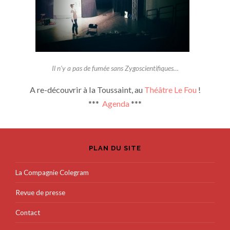
Il n’y a pas de fumée sans Zygoscientifiques…
A re-découvrir à la Toussaint, au
Théâtre Le Fou
!
***
Agenda
***
PLAN DU SITE
La Compagnie Colegram
Revue de presse
Contact