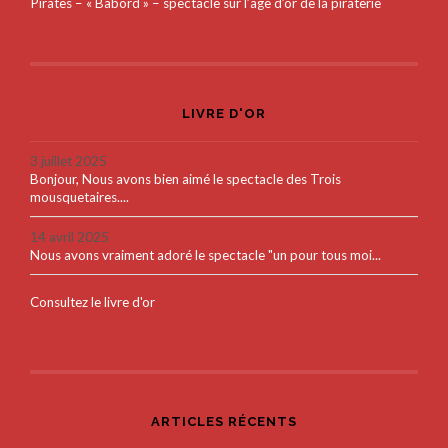
Pirates – « Bâbord » – spectacle sur l’âge d’or de la piraterie
LIVRE D'OR
3 juillet 2025
Bonjour, Nous avons bien aimé le spectacle des Trois
mousquetaires....
14 avril 2025
Nous avons vraiment adoré le spectacle "un pour tous moi...
Consultez le livre d'or
ARTICLES RÉCENTS