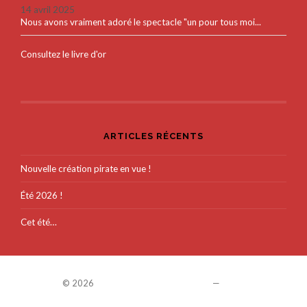
14 avril 2025
Nous avons vraiment adoré le spectacle "un pour tous moi...
Consultez le livre d'or
ARTICLES RÉCENTS
Nouvelle création pirate en vue !
Été 2026 !
Cet été…
© 2026
COMPAGNIE COLEGRAM
—
UP ↑