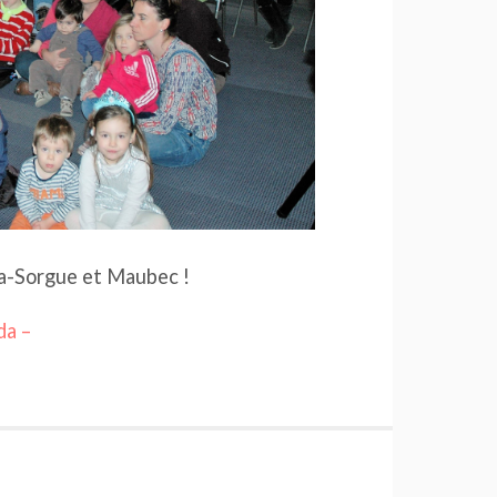
-la-Sorgue et Maubec !
da –